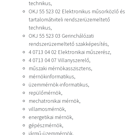
technikus,
OKJ 55 523 02 Elektronikus műsorközlő és
tartalomátviteli rendszerüzemeltető
technikus,
OKJ 55 523 03 Gerinchálózati
rendszerüzemeltető szakképesítés,
4 0713 04 02 Elektronikai műszerész,
4 0713 04 07 Villanyszerelő,
műszaki mérnökasszisztens,
mérnökinformatikus,
üzemmérnök-informatikus,
repülőmérnök,
mechatronikai mérnök,
villamosmérnök,
energetikai mérnök,
gépészmérnök,
jármű-üzemmérnök,