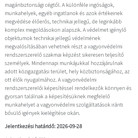
magánbiztonsági cégtől. A különféle ingóságok,
munkahelyek, egyéb ingatlanok és azok értékeinek
megvédése élőerős, technikai jellegű, de leginkább
komplex megoldásokon alapszik. A védelmet igénylő
objektumok technikai jellegű védelmének
megvalósításában vehetnek részt a vagyonvédelmi
rendszerszerelő szakmai képzést sikeresen teljesítő
személyek. Mindennapi munkájukkal hozzájárulnak
adott közigazgatási terület, hely közbiztonságához, az
ott élők nyugalmához. A vagyonvédelmi
rendszerszerelői képesítéssel rendelkezők könnyen és
gyorsan találnak a képesítésüknek megfelelő
munkahelyet a vagyonvédelmi szolgáltatások iránti
bővülő igények kielégítése okán.
Jelentkezési határidő: 2026-09-28