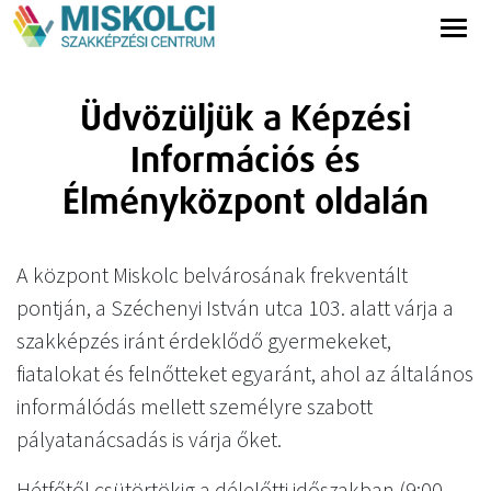
Üdvözüljük a Képzési
Információs és
Élményközpont oldalán
A központ Miskolc belvárosának frekventált
pontján, a Széchenyi István utca 103. alatt várja a
szakképzés iránt érdeklődő gyermekeket,
fiatalokat és felnőtteket egyaránt, ahol az általános
informálódás mellett személyre szabott
pályatanácsadás is várja őket.
Hétfőtől csütörtökig a délelőtti időszakban (9:00-